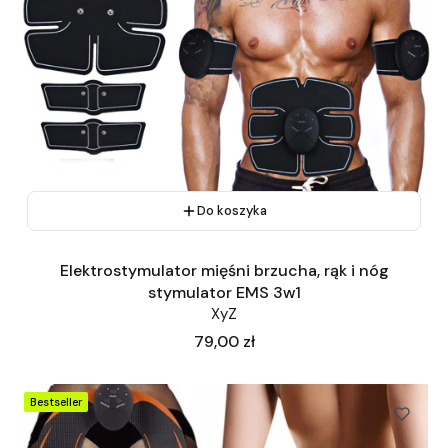
Do koszyka
Elektrostymulator mięśni brzucha, rąk i nóg
stymulator EMS 3w1
XyZ
Cena
79,00 zł
Bestseller