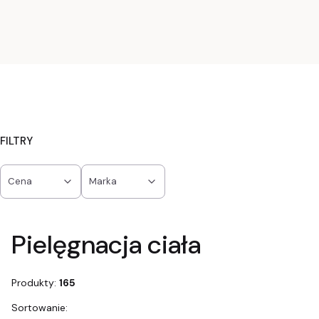
FILTRY
Cena
Marka
Koniec filtrów
Pielęgnacja ciała
Produkty:
165
Lista produktów
Sortowanie: