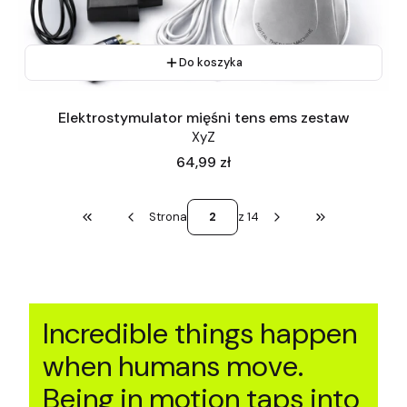
Do koszyka
Elektrostymulator mięśni tens ems zestaw
XyZ
Cena
64,99 zł
Strona
z 14
Wróć do pierwszej strony z produktami
Przejdź do osta
Incredible things happen
when humans move.
Being in motion taps into