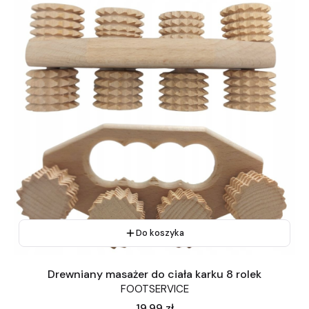
Do koszyka
Drewniany masażer do ciała karku 8 rolek
FOOTSERVICE
Cena
19,99 zł