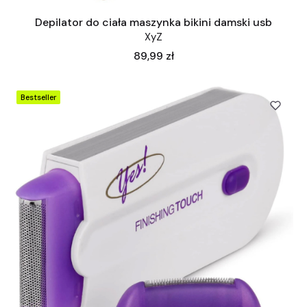
Depilator do ciała maszynka bikini damski usb
XyZ
Cena
89,99 zł
Bestseller