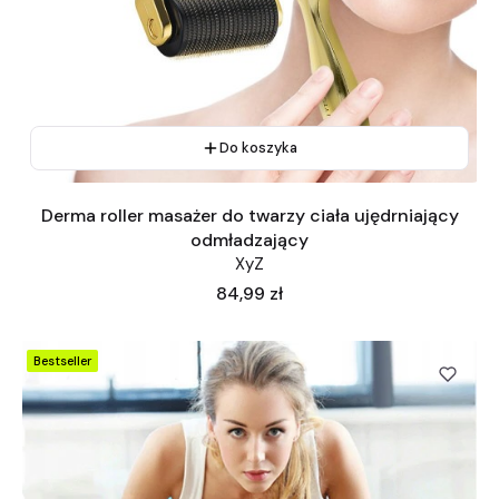
Do koszyka
Derma roller masażer do twarzy ciała ujędrniający
odmładzający
XyZ
Cena
84,99 zł
Bestseller