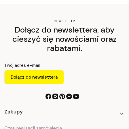
NEWSLETTER
Dołącz do newslettera, aby
cieszyć się nowościami oraz
rabatami.
Twój adres e-mail
Dołącz do newslettera
Linki w stopce
Zakupy
Czas realizacji zamówienia