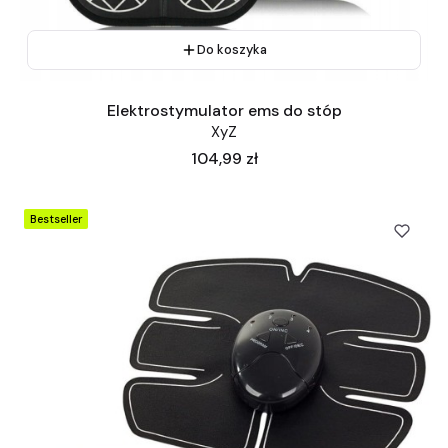
Do koszyka
Elektrostymulator ems do stóp
XyZ
Cena
104,99 zł
Bestseller