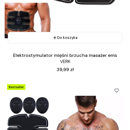
Do koszyka
Elektrostymulator mięśni brzucha masażer ems
VERK
Cena
39,99 zł
Bestseller