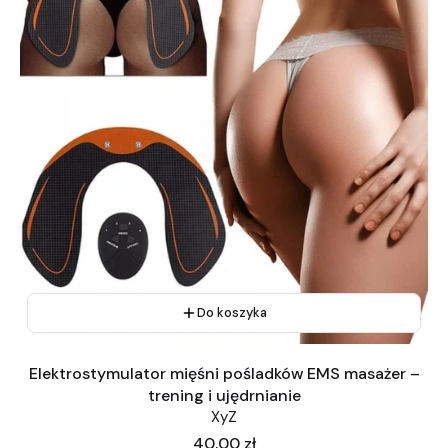
Do koszyka
Elektrostymulator mięśni pośladków EMS masażer –
trening i ujędrnianie
XyZ
Cena
40,00 zł