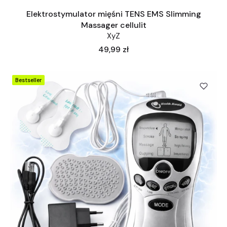
Elektrostymulator mięśni TENS EMS Slimming
Massager cellulit
XyZ
Cena
49,99 zł
Bestseller