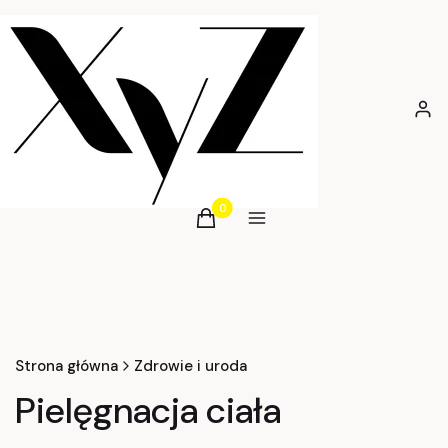
Zalog
Produkty w koszyku: 0. Zobacz szcz
Koszyk
Menu
Strona główna
Zdrowie i uroda
Pielęgnacja ciała