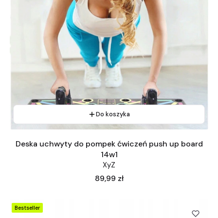
Do koszyka
Deska uchwyty do pompek ćwiczeń push up board
14w1
XyZ
Cena
89,99 zł
Bestseller