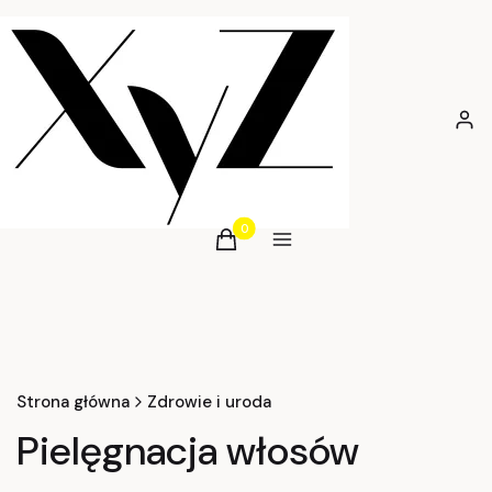
Zalog
Produkty w koszyku: 0. Zobacz szcz
Koszyk
Menu
Strona główna
Zdrowie i uroda
Pielęgnacja włosów