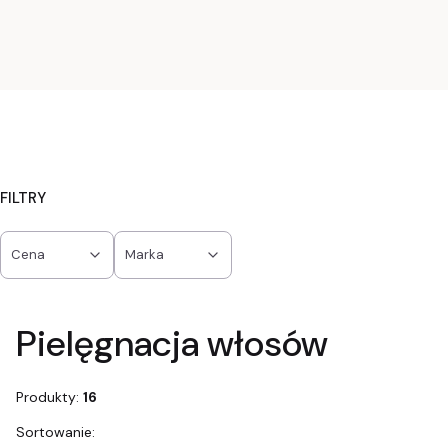
FILTRY
Cena
Marka
Koniec filtrów
Pielęgnacja włosów
Produkty:
16
Lista produktów
Sortowanie: