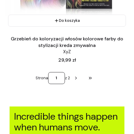
Do koszyka
Grzebień do koloryzacji włosów kolorowe farby do
stylizacji kreda zmywalna
XyZ
Cena
29,99 zł
Strona
z 2
Przejdź do ostatniej st
Incredible things happen
when humans move.