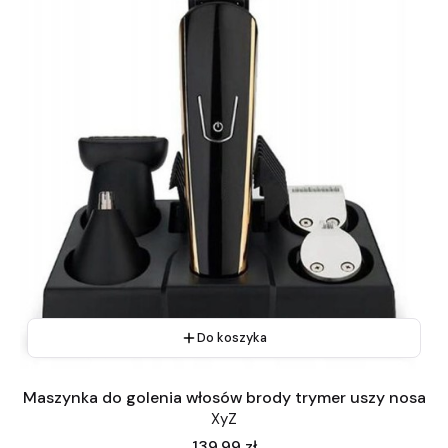
Do koszyka
Maszynka do golenia włosów brody trymer uszy nosa
XyZ
Cena
139,99 zł