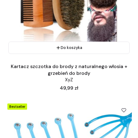
Do koszyka
Kartacz szczotka do brody z naturalnego włosia +
grzebień do brody
XyZ
Cena
49,99 zł
Bestseller