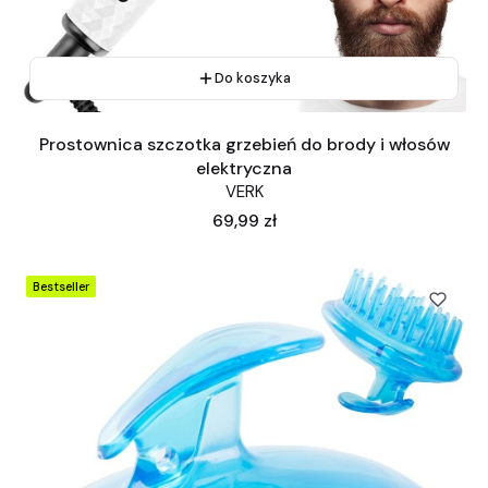
Do koszyka
Prostownica szczotka grzebień do brody i włosów
elektryczna
VERK
Cena
69,99 zł
Bestseller