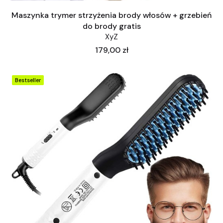
Maszynka trymer strzyżenia brody włosów + grzebień
do brody gratis
XyZ
Cena
179,00 zł
Bestseller