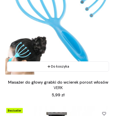
Do koszyka
Masażer do głowy grabki do wcierek porost włosów
VERK
Cena
5,99 zł
Bestseller