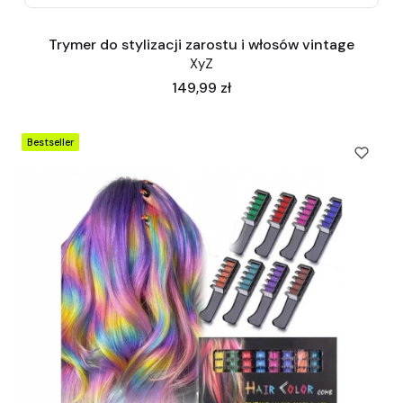
Trymer do stylizacji zarostu i włosów vintage
XyZ
Cena
149,99 zł
Bestseller