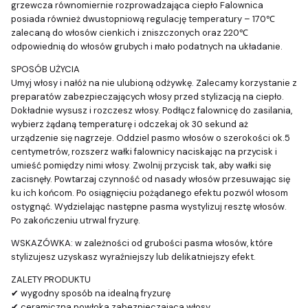
grzewcza równomiernie rozprowadzająca ciepło Falownica
posiada również dwustopniową regulację temperatury – 170℃
zalecaną do włosów cienkich i zniszczonych oraz 220℃
odpowiednią do włosów grubych i mało podatnych na układanie.
SPOSÓB UŻYCIA
Umyj włosy i nałóż na nie ulubioną odżywkę. Zalecamy korzystanie z
preparatów zabezpieczających włosy przed stylizacją na ciepło.
Dokładnie wysusz i rozczesz włosy. Podłącz falownicę do zasilania,
wybierz żądaną temperaturę i odczekaj ok 30 sekund aż
urządzenie się nagrzeje. Oddziel pasmo włosów o szerokości ok.5
centymetrów, rozszerz wałki falownicy naciskając na przycisk i
umieść pomiędzy nimi włosy. Zwolnij przycisk tak, aby wałki się
zacisnęły. Powtarzaj czynność od nasady włosów przesuwając się
ku ich końcom. Po osiągnięciu pożądanego efektu pozwól włosom
ostygnąć. Wydzielając następne pasma wystylizuj resztę włosów.
Po zakończeniu utrwal fryzurę.
WSKAZÓWKA: w zależności od grubości pasma włosów, które
stylizujesz uzyskasz wyraźniejszy lub delikatniejszy efekt.
ZALETY PRODUKTU
✔ wygodny sposób na idealną fryzurę
✔ ceramiczna powłoka zabezpieczająca włosy