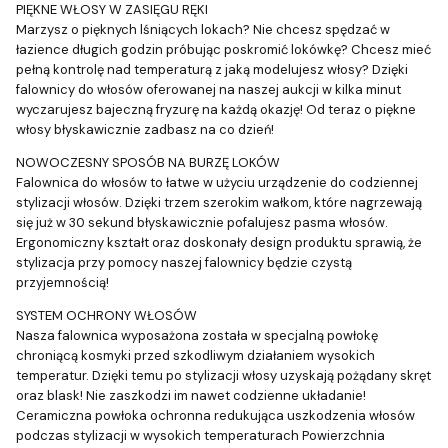
PIĘKNE WŁOSY W ZASIĘGU RĘKI
Marzysz o pięknych lśniących lokach? Nie chcesz spędzać w
łazience długich godzin próbując poskromić lokówkę? Chcesz mieć
pełną kontrolę nad temperaturą z jaką modelujesz włosy? Dzięki
falownicy do włosów oferowanej na naszej aukcji w kilka minut
wyczarujesz bajeczną fryzurę na każdą okazję! Od teraz o piękne
włosy błyskawicznie zadbasz na co dzień!
NOWOCZESNY SPOSÓB NA BURZĘ LOKÓW
Falownica do włosów to łatwe w użyciu urządzenie do codziennej
stylizacji włosów. Dzięki trzem szerokim wałkom, które nagrzewają
się już w 30 sekund błyskawicznie pofalujesz pasma włosów.
Ergonomiczny kształt oraz doskonały design produktu sprawią, że
stylizacja przy pomocy naszej falownicy będzie czystą
przyjemnością!
SYSTEM OCHRONY WŁOSÓW
Nasza falownica wyposażona została w specjalną powłokę
chroniącą kosmyki przed szkodliwym działaniem wysokich
temperatur. Dzięki temu po stylizacji włosy uzyskają pożądany skręt
oraz blask! Nie zaszkodzi im nawet codzienne układanie!
Ceramiczna powłoka ochronna redukująca uszkodzenia włosów
podczas stylizacji w wysokich temperaturach Powierzchnia