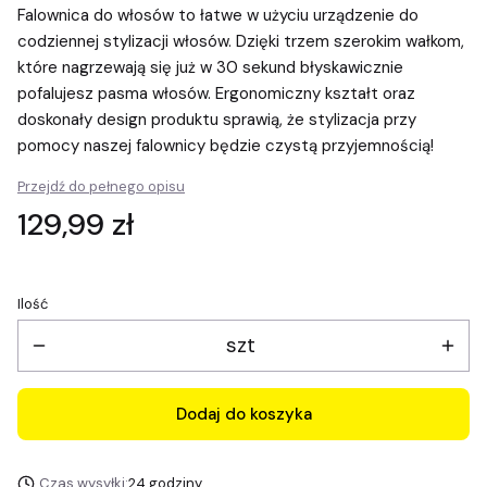
Falownica do włosów to łatwe w użyciu urządzenie do
codziennej stylizacji włosów. Dzięki trzem szerokim wałkom,
które nagrzewają się już w 30 sekund błyskawicznie
pofalujesz pasma włosów. Ergonomiczny kształt oraz
doskonały design produktu sprawią, że stylizacja przy
pomocy naszej falownicy będzie czystą przyjemnością!
Przejdź do pełnego opisu
Cena
129,99 zł
Ilość
szt
Dodaj do koszyka
Czas wysyłki:
24 godziny