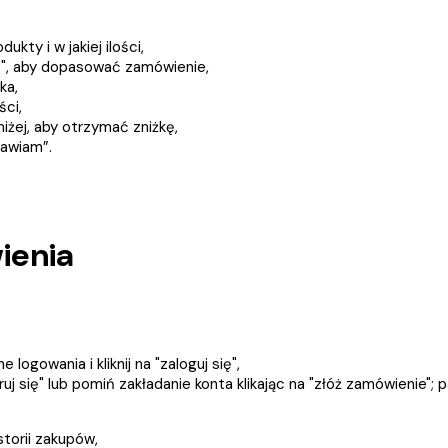
kty i w jakiej ilości,
icz", aby dopasować zamówienie,
ka,
ści,
iżej, aby otrzymać zniżkę,
mawiam”.
ienia
logowania i kliknij na "zaloguj się",
ruj się" lub pomiń zakładanie konta klikając na "złóż zamówienie"; 
storii zakupów,