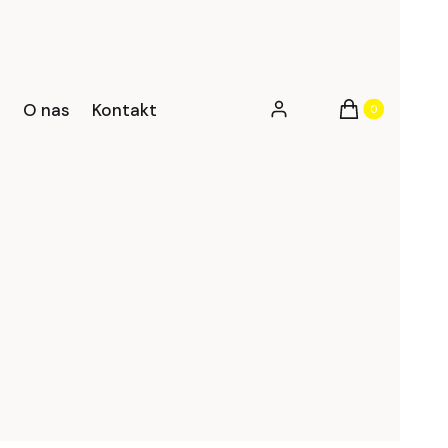
Produkty w kos
?
O nas
Kontakt
Zaloguj się
Koszyk