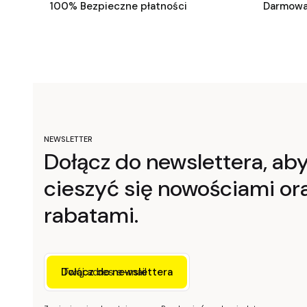
100% Bezpieczne płatności
Darmowa
NEWSLETTER
Dołącz do newslettera, ab
cieszyć się nowościami or
rabatami.
Twój adres e-mail
Dołącz do newslettera