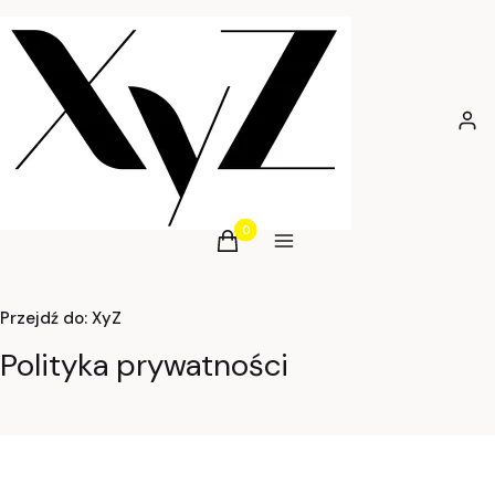
Zalog
Produkty w koszyku: 0. Zobacz szcz
Koszyk
Menu
Przejdź do:
XyZ
Polityka prywatności