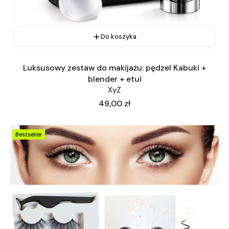
Do koszyka
Luksusowy zestaw do makijażu: pędzel Kabuki +
blender + etui
XyZ
Cena
49,00 zł
Bestseller