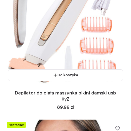
Do koszyka
Depilator do ciała maszynka bikini damski usb
XyZ
Cena
89,99 zł
Bestseller