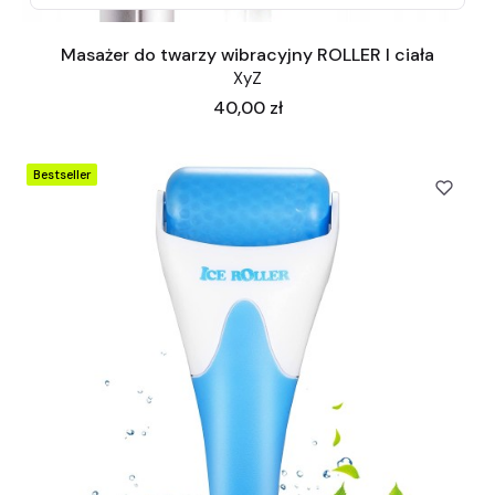
Masażer do twarzy wibracyjny ROLLER I ciała
XyZ
Cena
40,00 zł
Bestseller