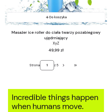
Do koszyka
Masażer ice roller do ciała twarzy pozabiegowy
ujędrniający
XyZ
Cena
49,99 zł
Strona
z 5
Przejdź do ostatniej st
Incredible things happen
when humans move.