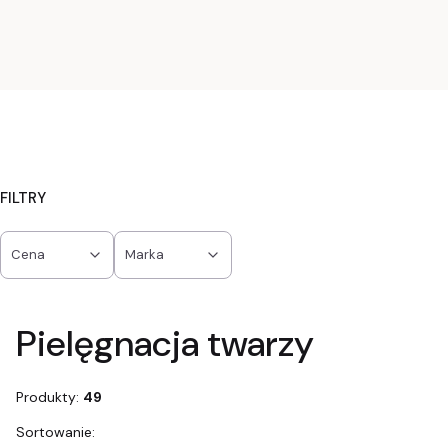
FILTRY
Cena
Marka
Koniec filtrów
Pielęgnacja twarzy
Produkty:
49
Lista produktów
Sortowanie: