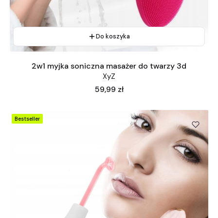
Do koszyka
2w1 myjka soniczna masażer do twarzy 3d
XyZ
Cena
59,99 zł
Bestseller