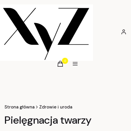
Zalog
Produkty w koszyku: 0. Zobacz szcz
Koszyk
Menu
Strona główna
Zdrowie i uroda
Pielęgnacja twarzy