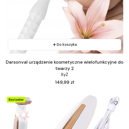
Do koszyka
Darsonval urządzenie kosmetyczne wielofunkcyjne do
twarzy 2
XyZ
Cena
149,99 zł
Bestseller