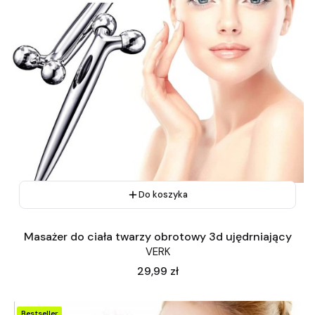
Do koszyka
Masażer do ciała twarzy obrotowy 3d ujędrniający
VERK
Cena
29,99 zł
Bestseller