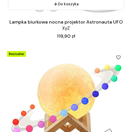
Do koszyka
Lampka biurkowa nocna projektor Astronauta UFO
XyZ
Cena
119,90 zł
Bestseller