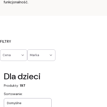
funkcjonalność.
FILTRY
Cena
Marka
Koniec filtrów
Dla dzieci
Produkty:
197
Lista produktów
Sortowanie:
Domyślne