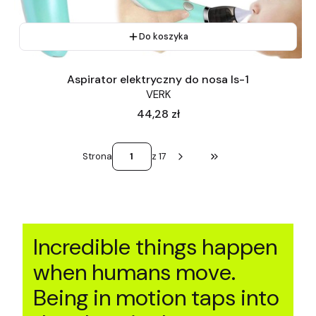
Do koszyka
Aspirator elektryczny do nosa ls-1
VERK
Cena
44,28 zł
Strona
z 17
Przejdź do ostatniej st
Incredible things happen
when humans move.
Being in motion taps into