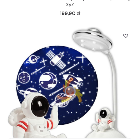
XyZ
Cena
199,90 zł