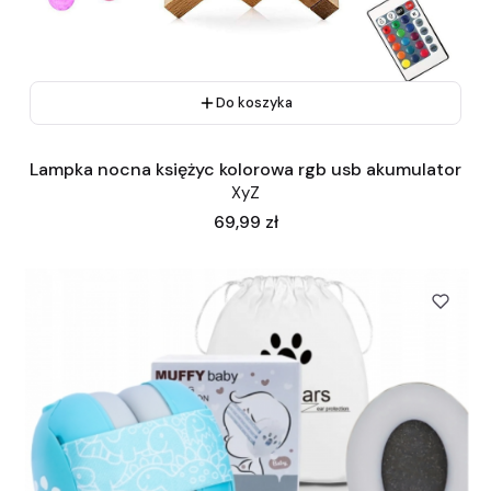
Do koszyka
Lampka nocna księżyc kolorowa rgb usb akumulator
XyZ
Cena
69,99 zł